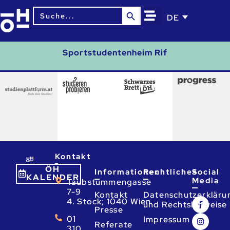
Search Button
Search
DE
for:
Sportstudentenheim Rif
Kontakt
ÖH
Informationen
Rechtliches
Social
KALENDER
Media
Taubstummengasse
7-9
Kontakt
Datenschutzerkläru
4. Stock; 1040 Wien
und Rechtshinweise
Presse
01
Impressum
Referate
310