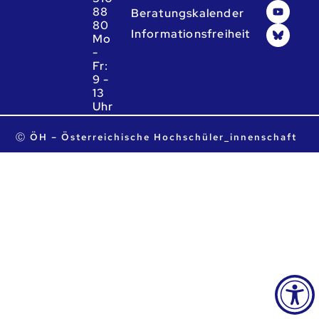
88
Beratungskalender
80
Informationsfreiheit
Mo
-
Fr:
9 -
13
Uhr
ta.ca.heo@heo
Ⓒ ÖH – Österreichische Hochschüler_innenschaft