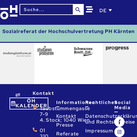
Search Button
Search
DE
for:
Sozialreferat der Hochschulvertretung PH Kärnten
Kontakt
ÖH
Informationen
Rechtliches
Social
KALENDER
Media
Taubstummengasse
7-9
Kontakt
Datenschutzerkläru
4. Stock; 1040 Wien
und Rechtshinweise
Presse
01
Impressum
Referate
310