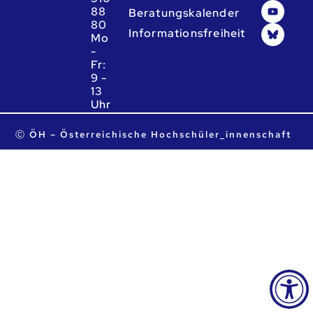
88
Beratungskalender
80
Informationsfreiheit
Mo
-
Fr:
9 -
13
Uhr
ta.ca.heo@heo
Ⓒ ÖH – Österreichische Hochschüler_innenschaft