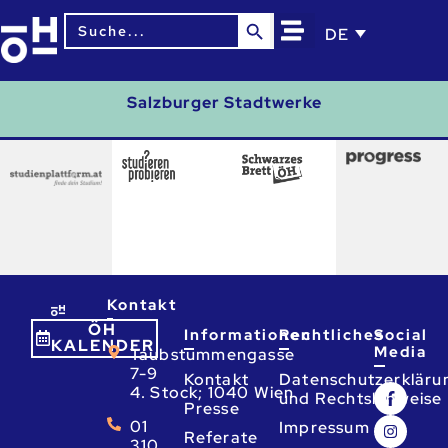
Search Button
Search
DE
for:
Salzburger Stadtwerke
Kontakt
ÖH
Informationen
Rechtliches
Social
KALENDER
Media
Taubstummengasse
7-9
Kontakt
Datenschutzerkläru
4. Stock; 1040 Wien
und Rechtshinweise
Presse
01
Impressum
Referate
310