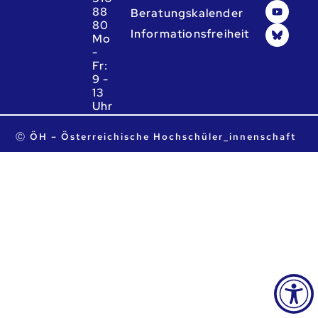
88
Beratungskalender
80
Informationsfreiheit
Mo
-
Fr:
9 -
13
Uhr
ta.ca.heo@heo
Ⓒ ÖH – Österreichische Hochschüler_innenschaft