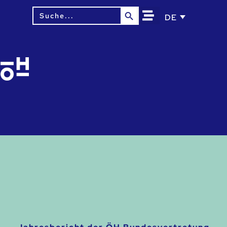
Search Button
Search
DE
for: