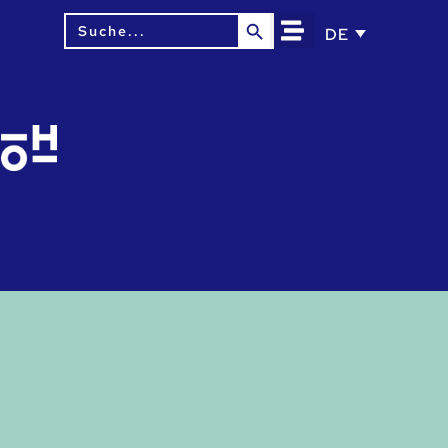
Search Button
Search
DE
for: