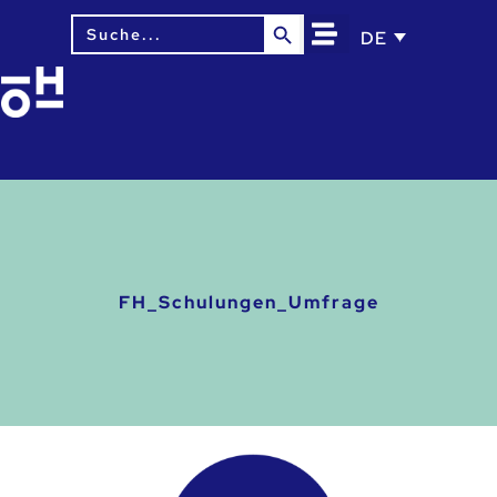
Search Button
Search
DE
for:
FH_Schulungen_Umfrage