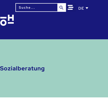
Search Button
Search
DE
for:
Sozialberatung