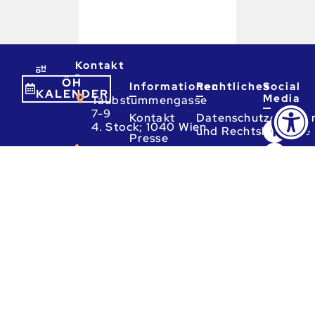
Kontakt
ÖH
Informationen
Rechtliches
Social
KALENDER
Media
Taubstummengasse
7-9
Kontakt
Datenschutzerkläru
4. Stock; 1040 Wien
und Rechtshinweise
Presse
01
Impressum
Referate
310
88
Beratungskalender
80
Informationsfreiheit
Mo
-
Fr:
9 -
13
Uhr
ta.ca.heo@heo
Ⓒ ÖH – Österreichische Hochschüler_innenschaft